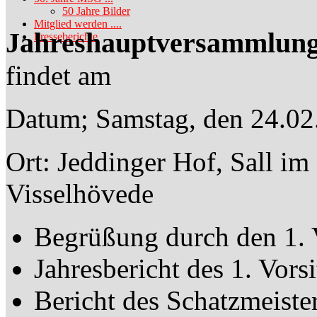
50 Jahre Bilder
Mitglied werden ....
Jahreshauptversammlun
Presseberichte
findet am
Datum; Samstag, den 24.0
Ort: Jeddinger Hof, Sall i
Visselhövede
Begrüßung durch den 1. 
Jahresbericht des 1. Vor
Bericht des Schatzmeiste