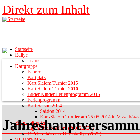
Direkt zum Inhalt
Startseite
Rallye
Teams
Kartgruppe
Fahrer
Kartplatz
Kart Slalom Turnier 2015
Kart Slalom Turnier 2016
Bilder Kinder Ferienprogramm 2015
Ferienprogramm
Kart Saison 2014
Saision 2014
Kart-Slalom Turnier am 25.05.2014 in Visselhöve
Jahreshauptversamm
Veranstaltungen
Jugend Kart-Slalom (20.06.2021)
12 Visselhöveder Herbstrallye (2022)
50. Jahre MSG ...